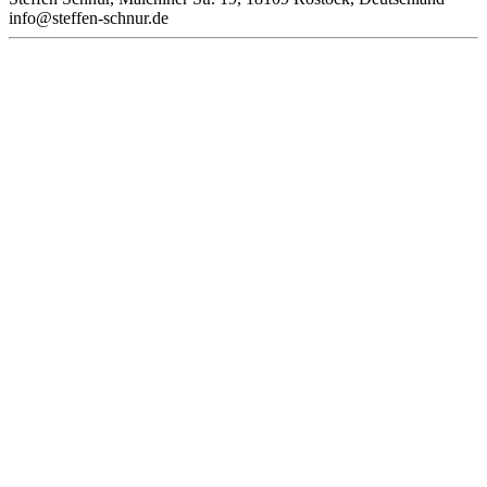
inf
o@steffen-
schnur.de