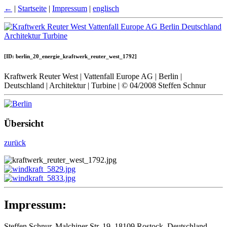
←
|
Startseite
|
Impressum
|
englisch
[ID: berlin_20_energie_kraftwerk_reuter_west_1792]
Kraftwerk Reuter West | Vattenfall Europe AG | Berlin |
Deutschland | Architektur | Turbine | © 04/2008 Steffen Schnur
Übersicht
zurück
Impressum:
Steffen Schnur, Malchiner Str. 19, 18109 Rostock, Deutschland